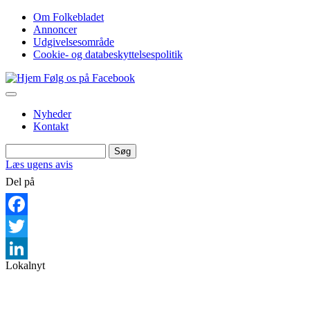
Gå
Om Folkebladet
til
Annoncer
Top
hovedindhold
Udgivelsesområde
navigation
Cookie- og databeskyttelsespolitik
Følg os på Facebook
Nyheder
Kontakt
Søg
Søg
Læs ugens avis
Del på
Facebook
Twitter
Lokalnyt
LinkedIn