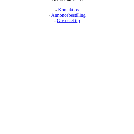
-
Kontakt os
-
Annoncebestilling
-
Giv os et tip