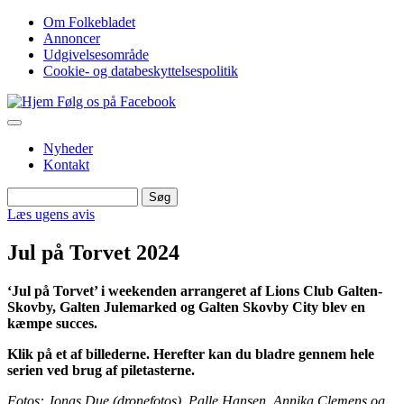
Gå
Om Folkebladet
til
Annoncer
Top
hovedindhold
Udgivelsesområde
navigation
Cookie- og databeskyttelsespolitik
Følg os på Facebook
Nyheder
Kontakt
Søg
Søg
Læs ugens avis
Jul på Torvet 2024
‘Jul på Torvet’ i weekenden arrangeret af Lions Club Galten-
Skovby, Galten Julemarked og Galten Skovby City blev en
kæmpe succes.
Klik på et af billederne. Herefter kan du bladre gennem hele
serien ved brug af piletasterne.
Fotos: Jonas Due (dronefotos), Palle Hansen, Annika Clemens og