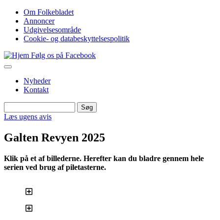
Gå
Om Folkebladet
til
Annoncer
Top
hovedindhold
Udgivelsesområde
navigation
Cookie- og databeskyttelsespolitik
Følg os på Facebook
Nyheder
Kontakt
Søg
Søg
Læs ugens avis
Galten Revyen 2025
Klik på et af billederne. Herefter kan du bladre gennem hele
serien ved brug af piletasterne.