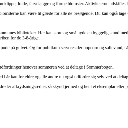
an klippe, folde, farvelægge og forme blomster. Aktiviteterne udskifte
lomsterne kan være til glæde for alle de besøgende. Du kan også tage de
nes biblioteker. Her kan store og små nyde en hyggelig stund med sm
riben for de 3-8-årige.
 pude på gulvet. Og for publikum serveres der popcorn og saftevand, så 
æseudfordringer henover sommeren ved at deltage i Sommerbogen.
 i år kan forældre og alle andre nu også udfordre sig selv ved at del
ndreder afkrydsningssedler, så skynd jer ned og hent et eksemplar eller p