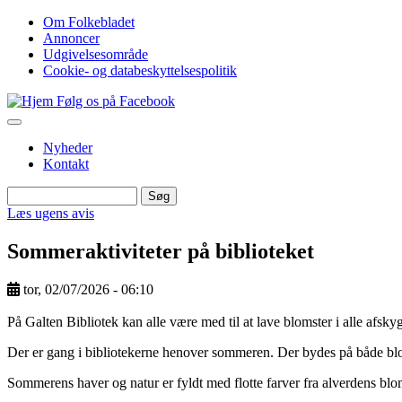
Gå
Om Folkebladet
til
Annoncer
Top
hovedindhold
Udgivelsesområde
navigation
Cookie- og databeskyttelsespolitik
Følg os på Facebook
Nyheder
Kontakt
Søg
Søg
Læs ugens avis
Sommeraktiviteter på biblioteket
tor, 02/07/2026 - 06:10
Image
På Galten Bibliotek kan alle være med til at lave blomster i alle afsk
Der er gang i bibliotekerne henover sommeren. Der bydes på både blo
Sommerens haver og natur er fyldt med flotte farver fra alverdens blom