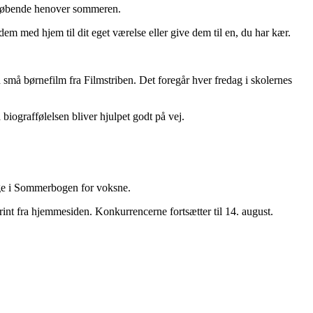
s løbende henover sommeren.
m med hjem til dit eget værelse eller give dem til en, du har kær.
å børnefilm fra Filmstriben. Det foregår hver fredag i skolernes
biograffølelsen bliver hjulpet godt på vej.
tage i Sommerbogen for voksne.
rint fra hjemmesiden. Konkurrencerne fortsætter til 14. august.