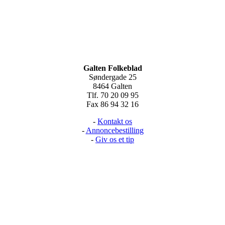
Galten Folkeblad
Søndergade 25
8464 Galten
Tlf. 70 20 09 95
Fax 86 94 32 16
-
Kontakt os
-
Annoncebestilling
-
Giv os et tip