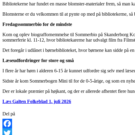
Bibliotekerne har fundet en masse blomster-materialer frem, så man k
Blomsterne er du velkommen til at pynte op med på bibliotekerne, så b
Fredagssommerbio for de mindste
Kom og oplev biograffornemmelse til Sommerbio på Skanderborg Kommu
sommerferie kl. 11-12, hvor bibliotekarerne har udvalgt film fra Filmst
Det foregår i udlånet i børnebiblioteket, hvor børnene kan sidde på en
Læseudfordringer for store og små
I flere år har børn i alderen 6-15 år kunnet udfordre sig selv med l
Sidste år kom Sommerbogen Mini til for de 0-5-årige, og som en nyhed
Der er lokale præmier på højkant, og der er allerede afhentet flere hu
Læs Galten Folkeblad 1. juli 2026
Del på
Facebook