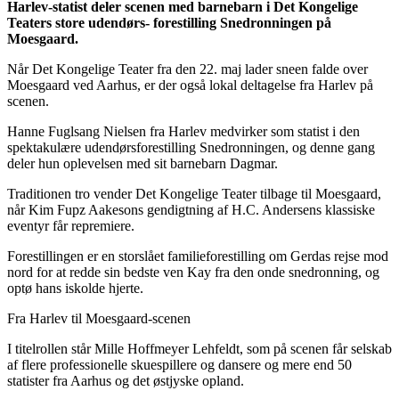
Harlev-statist deler scenen med barnebarn i Det Kongelige
Teaters store udendørs- forestilling Snedronningen på
Moesgaard.
Når Det Kongelige Teater fra den 22. maj lader sneen falde over
Moesgaard ved Aarhus, er der også lokal deltagelse fra Harlev på
scenen.
Hanne Fuglsang Nielsen fra Harlev medvirker som statist i den
spektakulære udendørsforestilling Snedronningen, og denne gang
deler hun oplevelsen med sit barnebarn Dagmar.
Traditionen tro vender Det Kongelige Teater tilbage til Moesgaard,
når Kim Fupz Aakesons gendigtning af H.C. Andersens klassiske
eventyr får repremiere.
Forestillingen er en storslået familieforestilling om Gerdas rejse mod
nord for at redde sin bedste ven Kay fra den onde snedronning, og
optø hans iskolde hjerte.
Fra Harlev til Moesgaard-scenen
I titelrollen står Mille Hoffmeyer Lehfeldt, som på scenen får selskab
af flere professionelle skuespillere og dansere og mere end 50
statister fra Aarhus og det østjyske opland.