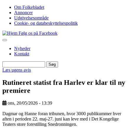
Gå
Om Folkebladet
til
Annoncer
Top
hovedindhold
Udgivelsesområde
navigation
Cookie- og databeskyttelsespolitik
Følg os på Facebook
Nyheder
Kontakt
Søg
Søg
Læs ugens avis
Rutineret statist fra Harlev er klar til ny
premiere
ons, 20/05/2026 - 13:39
Image
Dagmar og Hanne foran tribunen, hvor 3000 publikummer hver
aften i perioden 22. maj-27. juni kan leve med i Det Kongelige
Teaters store forestilling Snedronningen.