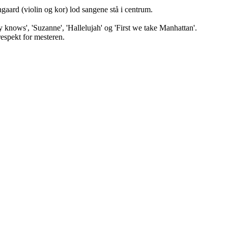
aard (violin og kor) lod sangene stå i centrum.
dy knows', 'Suzanne', 'Hallelujah' og 'First we take Manhattan'.
espekt for mesteren.