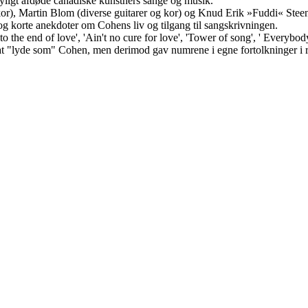
yligt afdøde canadiske kunstners sange og musik.
), Martin Blom (diverse guitarer og kor) og Knud Erik »Fuddi« Steeng
g korte anekdoter om Cohens liv og tilgang til sangskrivningen.
to the end of love', 'Ain't no cure for love', 'Tower of song', ' Everybo
at "lyde som" Cohen, men derimod gav numrene i egne fortolkninger i r