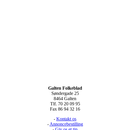
Galten Folkeblad
Søndergade 25
8464 Galten
Tlf. 70 20 09 95
Fax 86 94 32 16
-
Kontakt os
-
Annoncebestilling
-
Giv os et tip