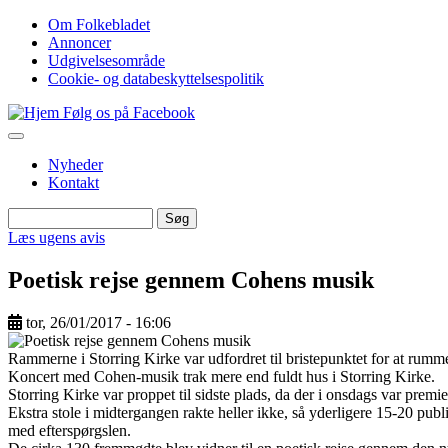
Gå
Om Folkebladet
til
Annoncer
Top
hovedindhold
Udgivelsesområde
navigation
Cookie- og databeskyttelsespolitik
Følg os på Facebook
Nyheder
Kontakt
Søg
Søg
Læs ugens avis
Poetisk rejse gennem Cohens musik
tor, 26/01/2017 - 16:06
Image
Rammerne i Storring Kirke var udfordret til bristepunktet for at rum
Koncert med Cohen-musik trak mere end fuldt hus i Storring Kirke.
Storring Kirke var proppet til sidste plads, da der i onsdags var premi
Ekstra stole i midtergangen rakte heller ikke, så yderligere 15-20 pub
med efterspørgslen.