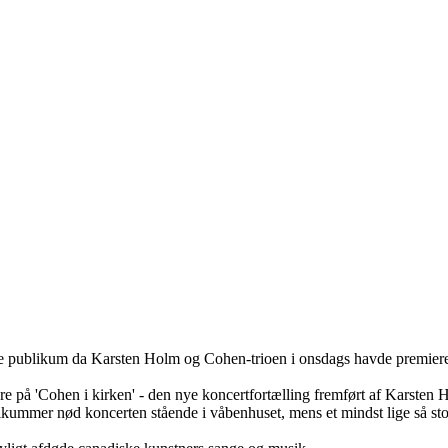
me publikum da Karsten Holm og Cohen-trioen i onsdags havde premiere 
ere på 'Cohen i kirken' - den nye koncertfortælling fremført af Karsten 
likummer nød koncerten stående i våbenhuset, mens et mindst lige så sto