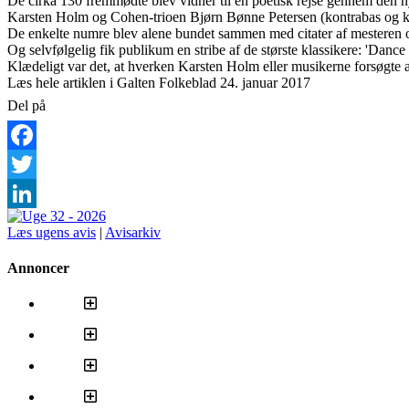
De cirka 130 fremmødte blev vidner til en poetisk rejse gennem den n
Karsten Holm og Cohen-trioen Bjørn Bønne Petersen (kontrabas og kor
De enkelte numre blev alene bundet sammen med citater af mesteren o
Og selvfølgelig fik publikum en stribe af de største klassikere: 'Dance 
Klædeligt var det, at hverken Karsten Holm eller musikerne forsøgte 
Læs hele artiklen i Galten Folkeblad 24. januar 2017
Del på
Facebook
Twitter
LinkedIn
Læs ugens avis
|
Avisarkiv
Annoncer