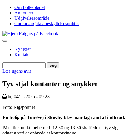
Gå
Om Folkebladet
til
Annoncer
Top
hovedindhold
Udgivelsesområde
navigation
Cookie- og databeskyttelsespolitik
Følg os på Facebook
Nyheder
Kontakt
Søg
Søg
Læs ugens avis
Tyv stjal kontanter og smykker
tir, 04/11/2025 - 09:28
Image
Foto: Rigspolitiet
En bolig på Tunøvej i Skovby blev mandag ramt af indbrud.
På et tidspunkt mellem kl. 12.30 og 13.30 skaffede en tyv sig
adgang ved at opbryde et kontorvindue.