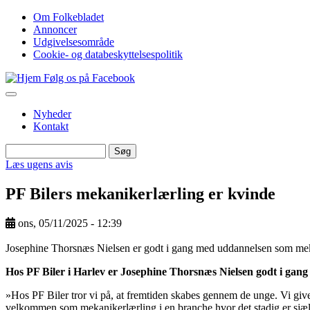
Gå
Om Folkebladet
til
Annoncer
Top
hovedindhold
Udgivelsesområde
navigation
Cookie- og databeskyttelsespolitik
Følg os på Facebook
Nyheder
Kontakt
Søg
Søg
Læs ugens avis
PF Bilers mekanikerlærling er kvinde
ons, 05/11/2025 - 12:39
Image
Josephine Thorsnæs Nielsen er godt i gang med uddannelsen som meka
Hos PF Biler i Harlev er Josephine Thorsnæs Nielsen godt i gang
»Hos PF Biler tror vi på, at fremtiden skabes gennem de unge. Vi giver
velkommen som mekanikerlærling i en branche hvor det stadig er sjælde