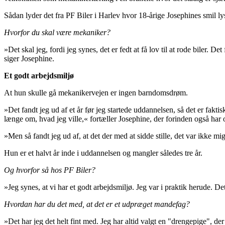
Sådan lyder det fra PF Biler i Harlev hvor 18-årige Josephines smil lys
Hvorfor du skal være mekaniker?
»Det skal jeg, fordi jeg synes, det er fedt at få lov til at rode biler. D
siger Josephine.
Et godt arbejdsmiljø
At hun skulle gå mekanikervejen er ingen barndomsdrøm.
»Det fandt jeg ud af et år før jeg startede uddannelsen, så det er fakt
længe om, hvad jeg ville,« fortæller Josephine, der forinden også har o
»Men så fandt jeg ud af, at det der med at sidde stille, det var ikke 
Hun er et halvt år inde i uddannelsen og mangler således tre år.
Og hvorfor så hos PF Biler?
»Jeg synes, at vi har et godt arbejdsmiljø. Jeg var i praktik herude. Det
Hvordan har du det med, at det er et udpræget mandefag?
»Det har jeg det helt fint med. Jeg har altid valgt en "drengepige", 