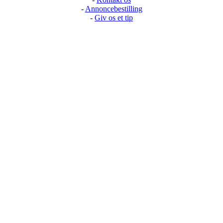
-
Annoncebestilling
-
Giv os et tip