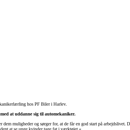
nikerlærling hos PF Biler i Harlev.
 med at uddanne sig til automekaniker.
 dem muligheder og sørger for, at de får en god start på arbejdslivet. 
nt at se unge kvinder tage fat i værktøjet.«