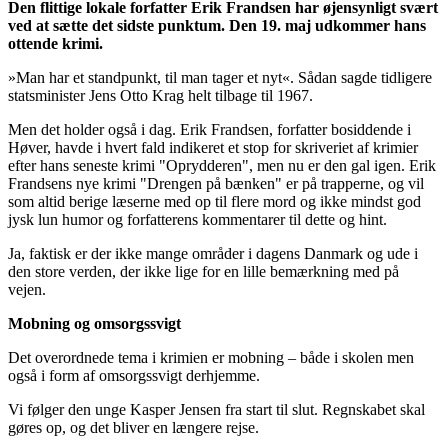
Den flittige lokale forfatter Erik Frandsen har øjensynligt svært
ved at sætte det sidste punktum. Den 19. maj udkommer hans
ottende krimi.
»Man har et standpunkt, til man tager et nyt«. Sådan sagde tidligere
statsminister Jens Otto Krag helt tilbage til 1967.
Men det holder også i dag. Erik Frandsen, forfatter bosiddende i
Høver, havde i hvert fald indikeret et stop for skriveriet af krimier
efter hans seneste krimi "Oprydderen", men nu er den gal igen. Erik
Frandsens nye krimi "Drengen på bænken" er på trapperne, og vil
som altid berige læserne med op til flere mord og ikke mindst god
jysk lun humor og forfatterens kommentarer til dette og hint.
Ja, faktisk er der ikke mange områder i dagens Danmark og ude i
den store verden, der ikke lige for en lille bemærkning med på
vejen.
Mobning og omsorgssvigt
Det overordnede tema i krimien er mobning – både i skolen men
også i form af omsorgssvigt derhjemme.
Vi følger den unge Kasper Jensen fra start til slut. Regnskabet skal
gøres op, og det bliver en længere rejse.