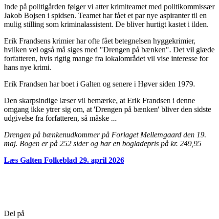
Inde på politigården følger vi atter krimiteamet med politikommissær
Jakob Bojsen i spidsen. Teamet har fået et par nye aspiranter til en
mulig stilling som kriminalassistent. De bliver hurtigt kastet i ilden.
Erik Frandsens krimier har ofte fået betegnelsen hyggekrimier,
hvilken vel også må siges med "Drengen på bænken". Det vil glæde
forfatteren, hvis rigtig mange fra lokalområdet vil vise interesse for
hans nye krimi.
Erik Frandsen har boet i Galten og senere i Høver siden 1979.
Den skarpsindige læser vil bemærke, at Erik Frandsen i denne
omgang ikke ytrer sig om, at 'Drengen på bænken' bliver den sidste
udgivelse fra forfatteren, så måske ...
Drengen på bænkenudkommer på Forlaget Mellemgaard den 19.
maj. Bogen er på 252 sider og har en bogladepris på kr. 249,95
Læs Galten Folkeblad 29. april 2026
Del på