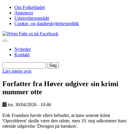
Gå
Om Folkebladet
til
Annoncer
Top
hovedindhold
Udgivelsesområde
navigation
Cookie- og databeskyttelsespolitik
Følg os på Facebook
Nyheder
Kontakt
Søg
Søg
Læs ugens avis
Forfatter fra Høver udgiver sin krimi
nummer otte
tor, 30/04/2026 - 10:46
Image
Erik Frandsen havde ellers bebudet, at hans seneste krimi
'Oprydderen' skulle være den sidste, men 19. maj udkommer hans
ottende udgivelse 'Drengen på bænken'.