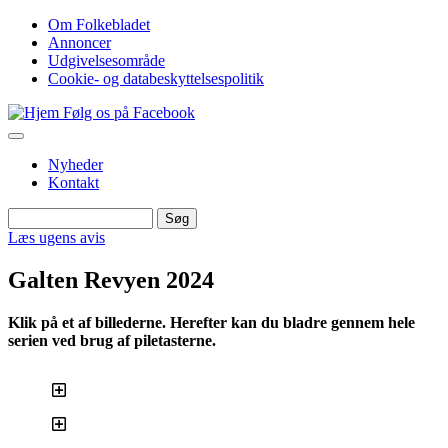
Gå
Om Folkebladet
til
Annoncer
Top
hovedindhold
Udgivelsesområde
navigation
Cookie- og databeskyttelsespolitik
Følg os på Facebook
Nyheder
Kontakt
Søg
Søg
Læs ugens avis
Galten Revyen 2024
Klik på et af billederne. Herefter kan du bladre gennem hele
serien ved brug af piletasterne.