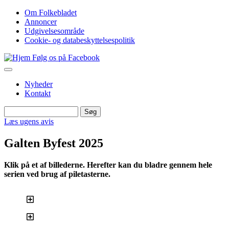
Gå
Om Folkebladet
til
Annoncer
Top
hovedindhold
Udgivelsesområde
navigation
Cookie- og databeskyttelsespolitik
Følg os på Facebook
Nyheder
Kontakt
Søg
Søg
Læs ugens avis
Galten Byfest 2025
Klik på et af billederne. Herefter kan du bladre gennem hele
serien ved brug af piletasterne.