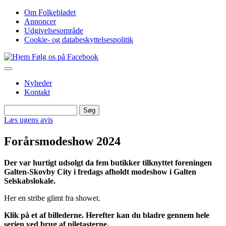
Gå
Om Folkebladet
til
Annoncer
Top
hovedindhold
Udgivelsesområde
navigation
Cookie- og databeskyttelsespolitik
Følg os på Facebook
Nyheder
Kontakt
Søg
Søg
Læs ugens avis
Forårsmodeshow 2024
Der var hurtigt udsolgt da fem butikker tilknyttet foreningen
Galten-Skovby City i fredags afholdt modeshow i Galten
Selskabslokale.
Her en stribe glimt fra showet.
Klik på et af billederne. Herefter kan du bladre gennem hele
serien ved brug af piletasterne.