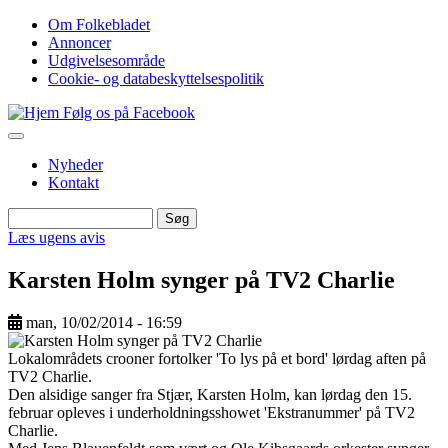
Gå
Om Folkebladet
til
Annoncer
Top
hovedindhold
Udgivelsesområde
navigation
Cookie- og databeskyttelsespolitik
Følg os på Facebook
Nyheder
Kontakt
Søg
Søg
Læs ugens avis
Karsten Holm synger på TV2 Charlie
man, 10/02/2014 - 16:59
Image
Lokalområdets crooner fortolker 'To lys på et bord' lørdag aften på
TV2 Charlie.
Den alsidige sanger fra Stjær, Karsten Holm, kan lørdag den 15.
februar opleves i underholdningsshowet 'Ekstranummer' på TV2
Charlie.