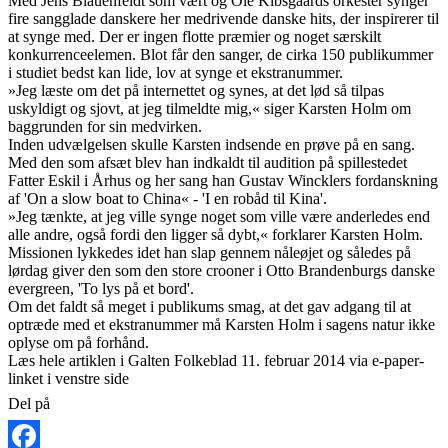
Med Jens Blauenfeldt som vært og Ole Kibsgaards orkester synger
fire sangglade danskere her medrivende danske hits, der inspirerer til
at synge med. Der er ingen flotte præmier og noget særskilt
konkurrenceelemen. Blot får den sanger, de cirka 150 publikummer
i studiet bedst kan lide, lov at synge et ekstranummer.
»Jeg læste om det på internettet og synes, at det lød så tilpas
uskyldigt og sjovt, at jeg tilmeldte mig,« siger Karsten Holm om
baggrunden for sin medvirken.
Inden udvælgelsen skulle Karsten indsende en prøve på en sang.
Med den som afsæt blev han indkaldt til audition på spillestedet
Fatter Eskil i Århus og her sang han Gustav Wincklers fordanskning
af 'On a slow boat to China« - 'I en robåd til Kina'.
»Jeg tænkte, at jeg ville synge noget som ville være anderledes end
alle andre, også fordi den ligger så dybt,« forklarer Karsten Holm.
Missionen lykkedes idet han slap gennem nåleøjet og således på
lørdag giver den som den store crooner i Otto Brandenburgs danske
evergreen, 'To lys på et bord'.
Om det faldt så meget i publikums smag, at det gav adgang til at
optræde med et ekstranummer må Karsten Holm i sagens natur ikke
oplyse om på forhånd.
Læs hele artiklen i Galten Folkeblad 11. februar 2014 via e-paper-
linket i venstre side
Del på