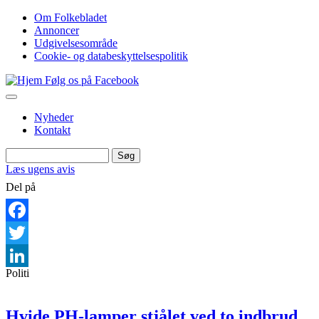
Gå
Om Folkebladet
til
Annoncer
Top
hovedindhold
Udgivelsesområde
navigation
Cookie- og databeskyttelsespolitik
Følg os på Facebook
Nyheder
Kontakt
Søg
Søg
Læs ugens avis
Del på
Facebook
Twitter
Politi
LinkedIn
Hvide PH-lamper stjålet ved to indbrud